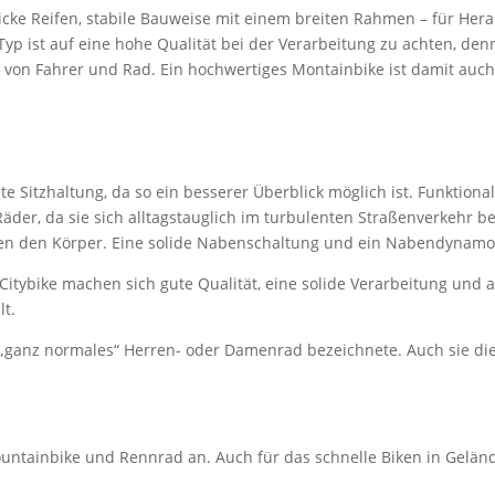
dicke Reifen, stabile Bauweise mit einem breiten Rahmen – für H
yp ist auf eine hohe Qualität bei der Verarbeitung zu achten, de
on Fahrer und Rad. Ein hochwertiges Montainbike ist damit auch e
e Sitzhaltung, da so ein besserer Überblick möglich ist. Funktional
Räder, da sie sich alltagstauglich im turbulenten Straßenverkehr 
ten den Körper. Eine solide Nabenschaltung und ein Nabendynamo 
tybike machen sich gute Qualität, eine solide Verarbeitung und au
t.
 „ganz normales“ Herren- oder Damenrad bezeichnete. Auch sie di
ntainbike und Rennrad an. Auch für das schnelle Biken in Gelände