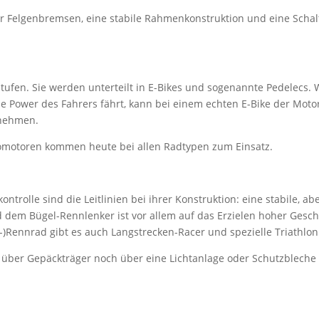
er Felgenbremsen, eine stabile Rahmenkonstruktion und eine Scha
sstufen. Sie werden unterteilt in E-Bikes und sogenannte Pedelecs.
ie Power des Fahrers fährt, kann bei einem echten E-Bike der Mot
rnehmen.
tromotoren kommen heute bei allen Radtypen zum Einsatz.
trolle sind die Leitlinien bei ihrer Konstruktion: eine stabile, a
d dem Bügel-Rennlenker ist vor allem auf das Erzielen hoher Gesc
)Rennrad gibt es auch Langstrecken-Racer und spezielle Triathlon
er Gepäckträger noch über eine Lichtanlage oder Schutzbleche ve